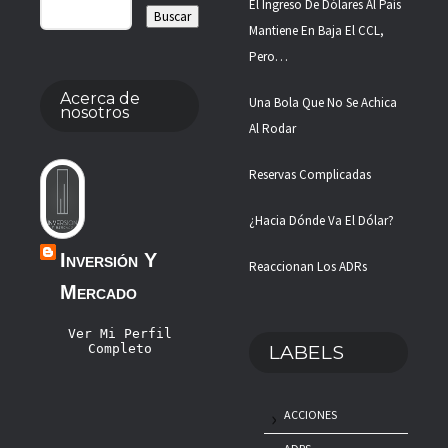
El Ingreso De Dólares Al País
Mantiene En Baja El CCL,
Pero…
Acerca de
Una Bola Que No Se Achica
nosotros
Al Rodar
Reservas Complicadas
¿Hacia Dónde Va El Dólar?
Inversión Y
Reaccionan Los ADRs
Mercado
Ver Mi Perfil
LABELS
Completo
ACCIONES