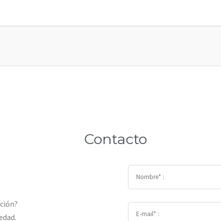
Contacto
ación?
edad.